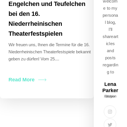
welcom
Engelchen und Teufelchen
e to my
bei den 16.
persona
l blog,
Niederrheinischen
I’ll
Theaterfestspielen
shareart
icles
Wir freuen uns, Ihnen die Termine für die 16.
and
Niederrheinischen Theaterfestspiele bekannt
posts
geben zu dürfen! Vom 25....
regardin
g to
Read More
Lena
Parker
Fashion Bloger