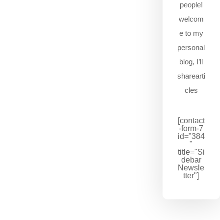
people!
welcom
e to my
personal
blog, I’ll
sharearti
cles
[contact
-form-7
id="384
"
title="Si
debar
Newsle
tter"]